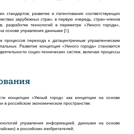
х стандартов; развитие и патентование соответствующих
омствах зарубежных стран, в первую очередь, стран-членов
в, разработке технологий в периметре «Умного города»,
 на основе управления данными
[
5
]
.
ем процессов перехода к датацентричным управленческим
пальных. Развитие концепция «Умного города» становится
еятельности социо-технических систем, включая процессы
ования
сти концепции «Умный город» как концепции на основе
н в российском экономическом пространстве.
ехнологий управления информацией, данными на основе
айских) и российских изобретателей;