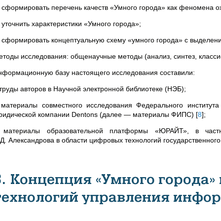
) сформировать перечень качеств «Умного города» как феномена ох
 уточнить характеристики «Умного города»;
) сформировать концептуальную схему «умного города» с выделение
етоды исследования: общенаучные методы (анализ, синтез, класс
нформационную базу настоящего исследования составили:
 труды авторов в Научной электронной библиотеке (НЭБ);
 материалы
совместного исследования Федерального институт
ридической компании Dentons (далее
—
материалы ФИПС)
[
8
]
;
 материалы образовательной платформы «ЮРАЙТ», в частн
Д.
Александрова в области цифровых технологий государственног
3. Концепция «Умного города»
технологий управления инфо