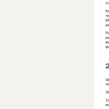
с
К
т
Б
р
Р
р
в
ф
Ц
т
З
1
м