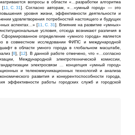
матриваются вопросы в области «…разработки алгоритма
»
[
11, С. 31
]
. Согласно авторам, «…«умный город» — это
повышения уровня жизни, эффективности деятельности и
печении удовлетворения потребностей настоящего и будущих
ранных аспектах…»
[
11, С. 31
]
. Влияние на развитие «умных»
нституциональные условия, отсюда возникают различия в
. Сформированное определение «умного города» является
ено в
совместном исследовании ФИПС и международной
ндшафт в области умного города
в глобальном масштабе
,
анализ
[
8
]
,
[
12
]
. В данной работе отмечено, что «…согласно
ации, Международной электротехнической комиссии,
стандартизации электросвязи … концепция «умный город»
ационных и телекоммуникационных технологий и анализа
номического развития и конкурентоспособности города,
ния эффективности работы городских служб и городской