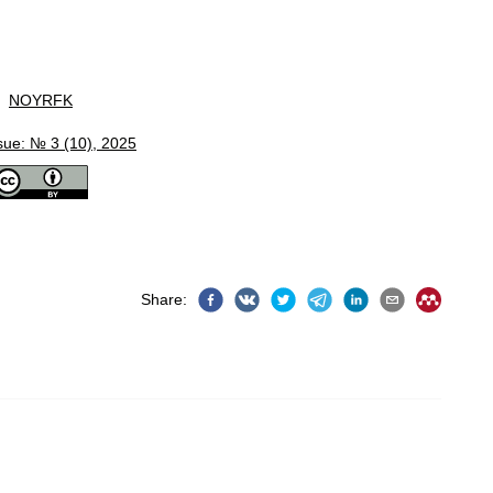
NOYRFK
sue: № 3 (10), 2025
Share
: