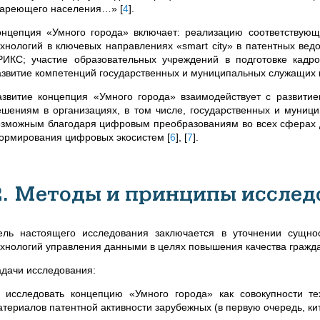
тареющего населения
…
»
[
4
]
.
онцепция «Умного города» включает: реализацию соответствующи
ехнологий в ключевых направлениях «smart city» в патентных вед
РИКС; участие образовательных учреждений в подготовке кадро
азвитие компетенций государственных и муниципальных служащих
азвитие концепция «Умного города» взаимодействует с развити
ешениям в организациях, в том числе, государственных и муници
озможным благодаря цифровым преобразованиям во всех сферах д
ормирования цифровых экосистем
[
6
]
,
[
7
]
.
2. Методы и принципы исслед
ель настоящего исследования заключается в уточнении сущно
ехнологий управления данными в целях повышения качества гражда
адачи исследования:
) исследовать
концепцию «Умного города» как совокупности т
атериалов патентной активности зарубежных (в первую очередь, кит