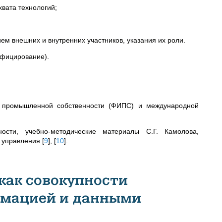
вата технологий;
м внешних и внутренних участников, указания их роли.
ифицирование).
а промышленной собственности (ФИПС) и международной
ости, учебно-методические материалы
С.Г.
Камолова,
о управления
[
9
]
,
[
10
]
.
 как совокупности
рмацией и данными