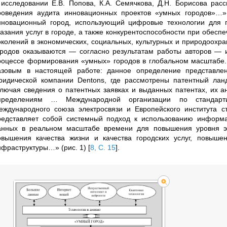
 исследовании
Е.В.
Попова, К.А.
Семячкова, Д.Н.
Борисова расс
роведения аудита инновационных проектов «умных городов»…
нновационный город, использующий цифровые технологии для 
казания услуг в городе, а также конкурентоспособности при обес
околений в экономических, социальных, культурных и природоох
ородов оказываются — согласно результатам работы авторов — и
роцессе формирования «умных» городов в глобальном масштабе
азовым в настоящей работе: данное определение представл
ридической компании Dentons, где рассмотрены патентный ла
ключая сведения о патентных заявках и выданных патентах, их 
пределениям … Международной организации по стандартиз
еждународного союза электросвязи и Европейского института 
редставляет собой системный подход к использованию информ
анных в реальном масштабе времени для повышения уровня эко
овышения качества жизни и качества городских услуг, повыше
нфраструктуры…» (рис.
1)
[
8, С. 15
]
.