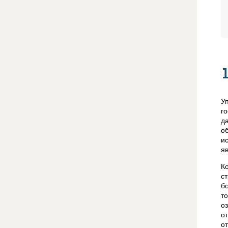
У
г
д
о
и
я
К
с
б
т
о
о
о