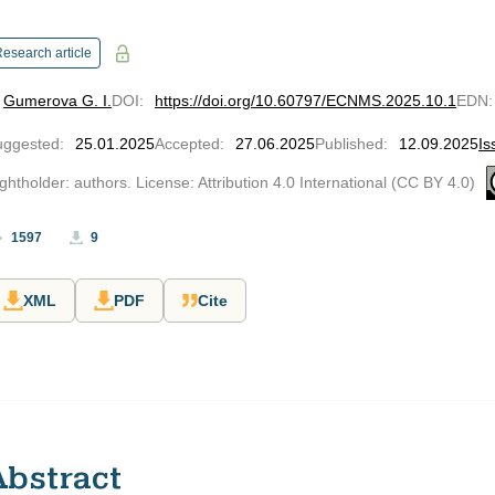
esearch article
Gumerova G. I.
DOI
:
https://doi.org/10.60797/ECNMS.2025.10.1
EDN
:
uggested
:
25.01.2025
Accepted
:
27.06.2025
Published
:
12.09.2025
Is
ghtholder: authors. License: Attribution 4.0 International (CC BY 4.0)
1597
9
XML
PDF
Cite
Abstract