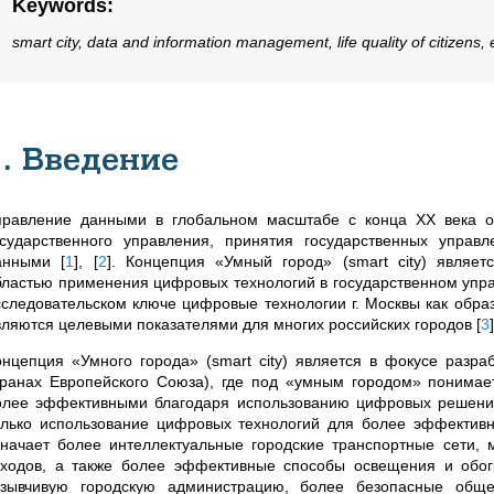
Keywords
:
smart city, data and information management, life quality of citizens,
1. Введение
правление данными в глобальном масштабе с конца XX века об
осударственного управления, принятия государственных упра
анными
[
1
]
,
[
2
]
. Концепция «Умный город» (smart city) являет
бластью применения цифровых технологий в государственном упра
сследовательском ключе цифровые технологии г.
Москвы как обра
вляются целевыми показателями для многих российских городов
[
3
]
онцепция «Умного города» (smart city) является в фокусе разраб
транах Европейского Союза), где под «умным городом» понима
олее эффективными благодаря использованию цифровых решений
олько использование цифровых технологий для более эффективн
значает более интеллектуальные городские транспортные сети,
тходов, а также более эффективные способы освещения и обог
тзывчивую городскую администрацию, более безопасные обще