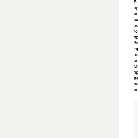
В
п
и
о
п
г
п
б
ю
в
о
М
п
д
п
и