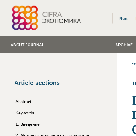
Rus
ABOUT JOURNAL
ARCHIVE
So
Article sections
Abstract
Keywords
1
.
Введение
2
.
Методы и принципы исследования