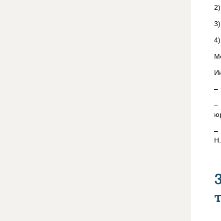
2
3)
4
М
И
–
–
ю
–
Н.