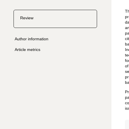
Th
pr
Review
da
an
pa
ci
Author information
ba
Article metrics
In
te
fo
of
se
pr
ba
Pr
pa
co
is