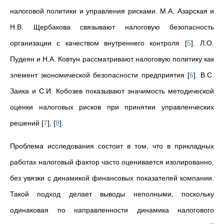
налоговой политики и управления рисками. М.А. Азарская и
Н.В. Щербакова связывают налоговую безопасность
организации с качеством внутреннего контроля
[
5
]
. Л.О.
Пудеян и Н.А. Ковтун рассматривают налоговую политику как
элемент экономической безопасности предприятия
[
6
]
. В.С.
Заика и С.И. Кобозев показывают значимость методической
оценки налоговых рисков при принятии управленческих
решений
[
7
]
,
[
8
]
.
Проблема исследования состоит в том, что в прикладных
работах налоговый фактор часто оценивается изолированно,
без увязки с динамикой финансовых показателей компании.
Такой подход делает выводы неполными, поскольку
одинаковая по направленности динамика налогового