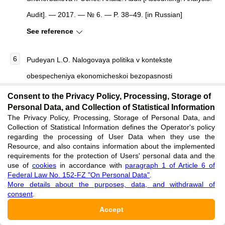
Audit]. — 2017. — № 6. — P. 38–49. [in Russian]
See reference
Pudeyan L.O. Nalogovaya politika v kontekste
obespecheniya ekonomicheskoi bezopasnosti
predpriyatiya [Tax Policy in the Context of Ensuring the
Consent to the Privacy Policy, Processing, Storage of
Personal Data, and Collection of Statistical Information
Economic Security of an Enterprise] / L.O. Pudeyan, N.A.
The Privacy Policy, Processing, Storage of Personal Data, and
Kovtun // Vestnik Akademii znanii [Bulletin of the Academy
Collection of Statistical Information defines the Operator's policy
regarding the processing of User Data when they use the
of Knowledge]. — 2023. — № 1. — P. 330–335. [in
Resource, and also contains information about the implemented
requirements for the protection of Users' personal data and the
Russian]
use of
cookies
in accordance with
paragraph 1 of Article 6 of
See reference
Federal Law No. 152-FZ "On Personal Data"
.
More details about the purposes, data, and withdrawal of
consent
.
Zaika V.S. Nalogovie riski: ponyatie, identifikatsiya i
Accept
metodika otsenki [Tax Risks: Concept, Identification, and