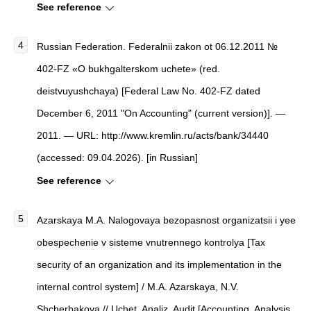
See reference
Russian Federation. Federalnii zakon ot 06.12.2011 №
402-FZ «O bukhgalterskom uchete» (red.
deistvuyushchaya) [Federal Law No. 402-FZ dated
December 6, 2011 "On Accounting" (current version)]. —
2011. — URL: http://www.kremlin.ru/acts/bank/34440
(accessed: 09.04.2026). [in Russian]
See reference
Azarskaya M.A. Nalogovaya bezopasnost organizatsii i yee
obespechenie v sisteme vnutrennego kontrolya [Tax
security of an organization and its implementation in the
internal control system] / M.A. Azarskaya, N.V.
Shcherbakova // Uchet. Analiz. Audit [Accounting. Analysis.