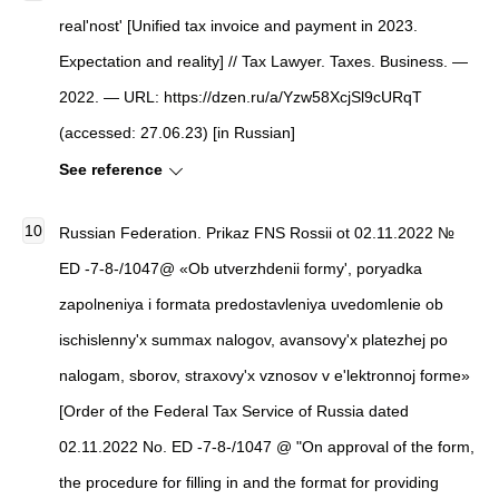
real'nost'
[
Unified tax invoice and payment in 2023.
Expectation and reality
]
//
Tax Lawyer. Taxes. Business
. —
2022. — URL: https://dzen.ru/a/Yzw58XcjSl9cURqT
(accessed: 27.06.23) [in Russian]
See reference
Russian Federation.
Prikaz FNS Rossii ot 02.11.2022 №
ED -7-8-/1047@ «Ob utverzhdenii formy', poryadka
zapolneniya i formata predostavleniya uvedomlenie ob
ischislenny'x summax nalogov, avansovy'x platezhej po
nalogam, sborov, straxovy'x vznosov v e'lektronnoj forme»
[Order of the Federal Tax Service of Russia dated
02.11.2022 No. ED -7-8-/1047 @ "On approval of the form,
the procedure for filling in and the format for providing