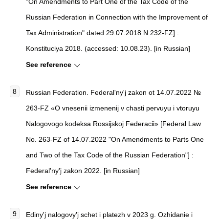
"On Amendments to Part One of the Tax Code of the
Russian Federation in Connection with the Improvement of
Tax Administration" dated 29.07.2018 N 232-FZ]
:
Konstituciya 2018. (accessed: 10.08.23). [in Russian]
See reference
Russian Federation.
Federal'ny'j zakon ot 14.07.2022 №
263-FZ «O vnesenii izmenenij v chasti pervuyu i vtoruyu
Nalogovogo kodeksa Rossijskoj Federacii» [Federal Law
No. 263-FZ of 14.07.2022 "On Amendments to Parts One
and Two of the Tax Code of the Russian Federation"]
:
Federal'ny'j zakon 2022. [in Russian]
See reference
Ediny'j nalogovy'j schet i platezh v 2023 g. Ozhidanie i