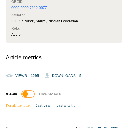
ORCID:
0009-0000-7910-0677
Affiliation
LLC "Tailwind", Shuya, Russian Federation
Role
:
Author
Article metrics
VIEWS
:
4095
DOWNLOADS
:
5
Views
Downloads
For all the time
Last year
Last month