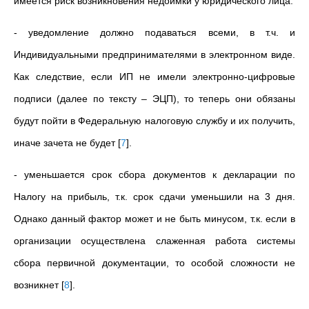
имеется риск возникновения недоимки у юридического лица.
- уведомление должно подаваться всеми, в т.ч. и
Индивидуальными предпринимателями в электронном виде.
Как следствие, если ИП не имели электронно-цифровые
подписи (далее по тексту – ЭЦП), то теперь они обязаны
будут пойти в Федеральную налоговую службу и их получить,
иначе зачета не будет
[
7
]
.
- уменьшается срок сбора документов к декларации по
Налогу на прибыль, т.к. срок сдачи уменьшили на 3 дня.
Однако данный фактор может и не быть минусом, т.к. если в
организации осуществлена слаженная работа системы
сбора первичной документации, то особой сложности не
возникнет
[
8
]
.