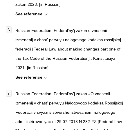
zakon 2023. [in Russian]
See reference
Russian Federation.
Federal'ny'j zakon o vnesenii
izmenenij v chast' pervuyu nalogovogo kodeksa rossijskoj
federacii [Federal Law about making changes part one of
the Tax Code of the Russian Federation]
: Konstituciya
2021. [in Russian]
See reference
Russian Federation.
Federal'ny'j zakon «O vnesenii
izmenenij v chast' pervuyu Nalogovogo kodeksa Rossijskoj
Federacii v svyazi s sovershenstvovaniem nalogovogo
administrirovaniya» ot 29.07.2018 N 232-FZ [Federal Law